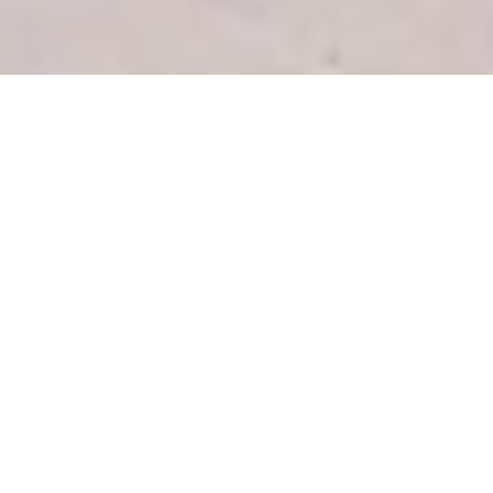
PINTURAS
Explora las 9 galerías
CHAMP
SOLAIRE
Como un sol
que irradia luz
Descubre las obras